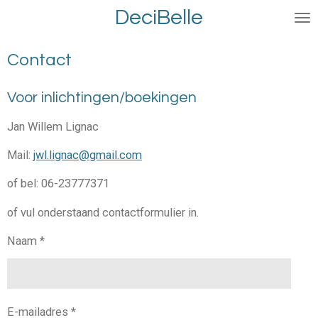
DeciBelle
Ga
direct
naar
Contact
de
hoofdinhoud
Voor inlichtingen/boekingen
Jan Willem Lignac
Mail:
jwl.lignac@gmail.com
of bel: 06-23777371
of vul onderstaand contactformulier in.
Naam *
E-mailadres *