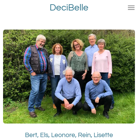
DeciBelle
Ga
direct
naar
de
hoofdinhoud
Bert, Els, Leonore, Rein, Lisette